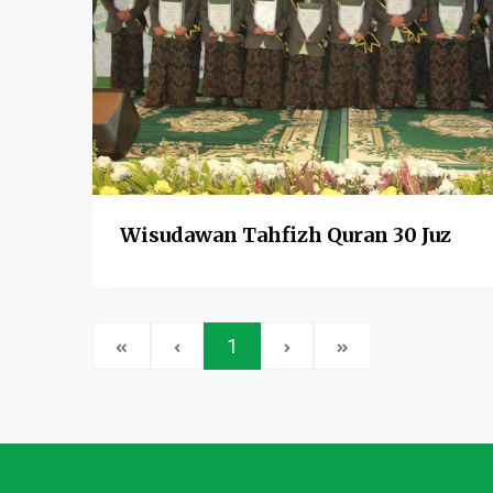
Wisudawan Tahfizh Quran 30 Juz
1