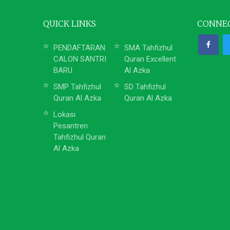
QUICK LINKS
CONNEC
PENDAFTARAN
SMA Tahfizhul
CALON SANTRI
Quran Excellent
BARU
Al Azka
SMP Tahfizhul
SD Tahfizhul
Quran Al Azka
Quran Al Azka
Lokasi
Pesantren
Tahfizhul Quran
Al Azka