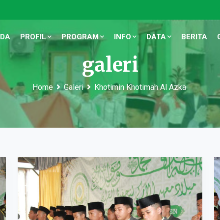
NDA
PROFIL
PROGRAM
INFO
DATA
BERITA
galeri
Home
Galeri
Khotimin Khotimah Al Azka