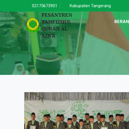
02175673901
Kabupaten Tangerang
PESANTREN
TAHFIZHUL
BERA
QURAN AL
AZKA