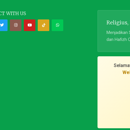
T WITH US
Religius,
Menjadikan 
dan Hafizh 
Selama
Web