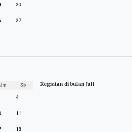
9
20
6
27
Kegiatan di bulan Juli
Jm
Sb
4
0
11
7
18