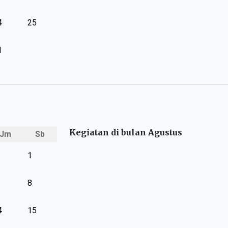
4
25
1
Kegiatan di bulan Agustus
Jm
Sb
1
8
4
15