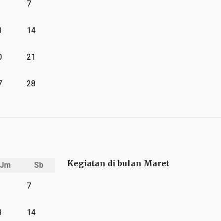
7
3
14
0
21
7
28
Kegiatan di bulan Maret
Jm
Sb
7
3
14