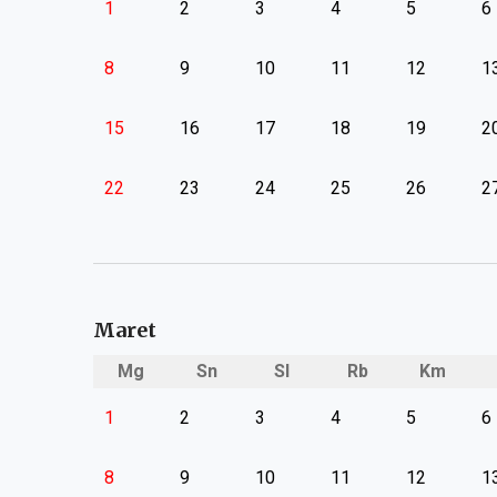
1
2
3
4
5
6
8
9
10
11
12
1
15
16
17
18
19
2
22
23
24
25
26
2
Maret
Mg
Sn
Sl
Rb
Km
1
2
3
4
5
6
8
9
10
11
12
1