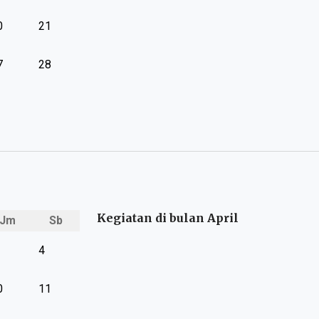
0
21
7
28
Kegiatan di bulan April
Jm
Sb
4
0
11