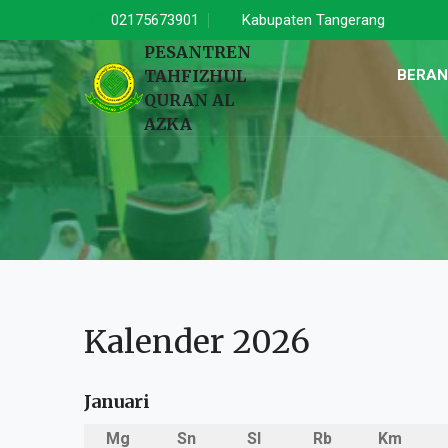
02175673901
Kabupaten Tangerang
PESANTREN
TAHFIZHUL
BERA
QURAN AL
AZKA
Kalender 2026
Januari
Mg
Sn
Sl
Rb
Km