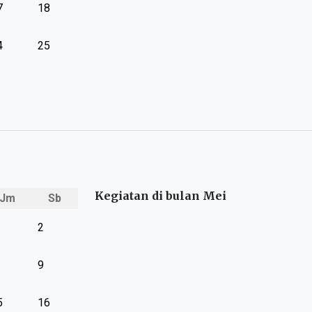
7
18
4
25
Kegiatan di bulan Mei
Jm
Sb
2
9
5
16