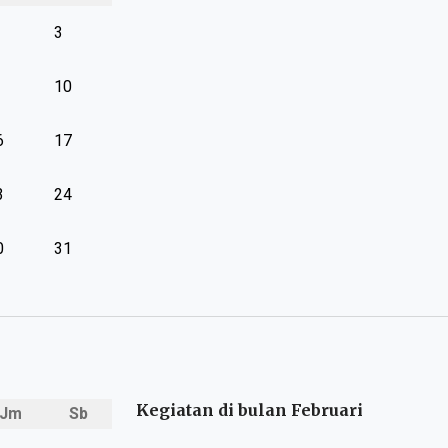
3
10
6
17
3
24
0
31
Kegiatan di bulan Februari
Jm
Sb