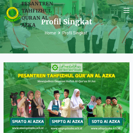
PESANTREN
TAHFIZHUL
QURAN AL
Profil Singkat
AZKA
Home
Profil Singkat