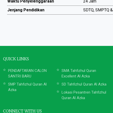
Waktu Penyelenggaraan
24 Jam
Jenjang Pendidikan
SDTQ, SMPTQ 
QUICK LINKS
PENDAFTARAN CALON
SMA Tahfizhul Quran
SANTRI BARU
Excellent Al Azka
SMP Tahfizhul Quran Al
SD Tahfizhul Quran Al Azka
Azka
Lokasi Pesantren Tahfizhul
Quran Al Azka
CONNECT WITH US