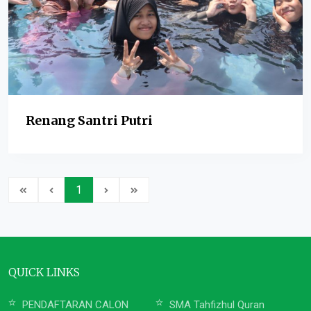
Renang Santri Putri
1
QUICK LINKS
PENDAFTARAN CALON
SMA Tahfizhul Quran