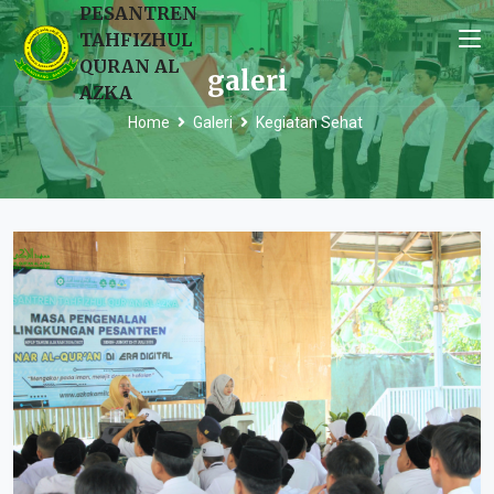
PESANTREN
TAHFIZHUL
QURAN AL
galeri
AZKA
Home
Galeri
Kegiatan Sehat