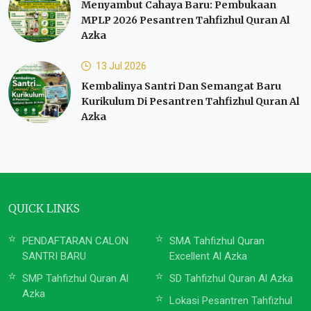
Menyambut Cahaya Baru: Pembukaan
MPLP 2026 Pesantren Tahfizhul Quran Al
Azka
13 Jul 2026
Kembalinya Santri Dan Semangat Baru
Kurikulum Di Pesantren Tahfizhul Quran Al
Azka
QUICK LINKS
PENDAFTARAN CALON
SMA Tahfizhul Quran
SANTRI BARU
Excellent Al Azka
SMP Tahfizhul Quran Al
SD Tahfizhul Quran Al Azka
Azka
Lokasi Pesantren Tahfizhul