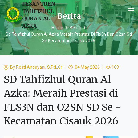
PESANTREN
TAHFIZHUL
Berita
QURAN AL
AZKA
Home
Berita
Sd Tahfizhul Quran Al Azka Meraih Prestasi Di Fls3n Dan O2sn Sd
Se Kecamatan Cisauk 2026
By
Resti Andayani, S.Pd.,Gr
04 May 2026
169
SD Tahfizhul Quran Al
Azka: Meraih Prestasi di
FLS3N dan O2SN SD Se -
Kecamatan Cisauk 2026